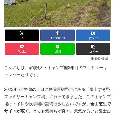
X
Facebook
はてブ
Pocket
LINE
コピー
2023.09.27
こんにちは、家族4人・キャンプ歴3年目のファミリーキ
ャンパーたりです。
2023年5月中旬の土日に静岡県裾野市にある「富士すそ野
ファミリーキャンプ場」に行ってきました。このキャンプ
場は
トイレや炊事場の設備は少し古いですが、
全面芝生で
サイトが広く
、とても気持ちが良く、天気が良いと富士山