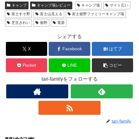
キャンプ
キャンプ場レビュー
キャンプ場
サイト広い
富士すそ野
富士山見える
富士裾野ファミリーキャンプ場
芝生きれい
裾野
電源
シェアする
X
Facebook
はてブ
Pocket
LINE
コピー
tari-familyをフォローする
tari-family